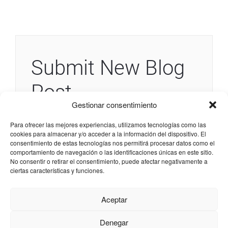
Submit New Blog
Post
Gestionar consentimiento
[PM_Add_Blog]
Para ofrecer las mejores experiencias, utilizamos tecnologías como las
cookies para almacenar y/o acceder a la información del dispositivo. El
consentimiento de estas tecnologías nos permitirá procesar datos como el
comportamiento de navegación o las identificaciones únicas en este sitio.
No consentir o retirar el consentimiento, puede afectar negativamente a
ciertas características y funciones.
HORARIO DE APERTURA de lunes a viernes de 9:00 a
Aceptar
13:30
Denegar
Copyright 2022 - Colegio Oficial de Ingenieros Técnicos