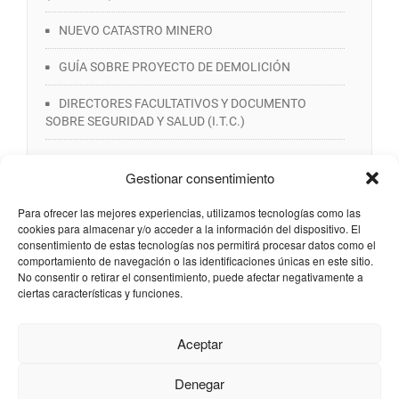
NUEVO CATASTRO MINERO
GUÍA SOBRE PROYECTO DE DEMOLICIÓN
DIRECTORES FACULTATIVOS Y DOCUMENTO
SOBRE SEGURIDAD Y SALUD (I.T.C.)
Gestionar consentimiento
Para ofrecer las mejores experiencias, utilizamos tecnologías como las
cookies para almacenar y/o acceder a la información del dispositivo. El
consentimiento de estas tecnologías nos permitirá procesar datos como el
comportamiento de navegación o las identificaciones únicas en este sitio.
No consentir o retirar el consentimiento, puede afectar negativamente a
ciertas características y funciones.
HORARIO DE APERTURA de lunes a viernes de 9:00 a
Aceptar
13:30
Denegar
Copyright 2022 - Colegio Oficial de Ingenieros Técnicos